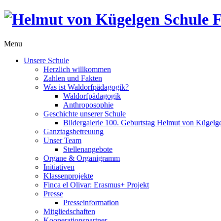
Menu
Unsere Schule
Herzlich willkommen
Zahlen und Fakten
Was ist Waldorfpädagogik?
Waldorfpädagogik
Anthroposophie
Geschichte unserer Schule
Bildergalerie 100. Geburtstag Helmut von Kügelg
Ganztagsbetreuung
Unser Team
Stellenangebote
Organe & Organigramm
Initiativen
Klassenprojekte
Finca el Olivar: Erasmus+ Projekt
Presse
Presseinformation
Mitgliedschaften
Kooperationspartner