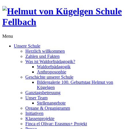
Menu
Unsere Schule
Herzlich willkommen
Zahlen und Fakten
Was ist Waldorfpädagogik?
Waldorfpädagogik
Anthroposophie
Geschichte unserer Schule
Bildergalerie 100. Geburtstag Helmut von
Kügelgen
Ganztagsbetreuung
Unser Team
Stellenangebote
Organe & Organigramm
Initiativen
Klassenprojekte
Finca el Olivar: Erasmus+ Projekt
Presse