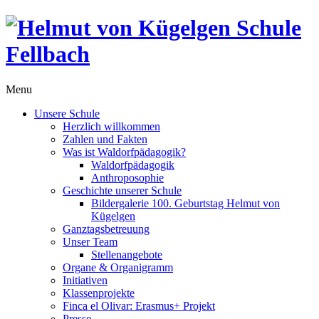
Menu
Unsere Schule
Herzlich willkommen
Zahlen und Fakten
Was ist Waldorfpädagogik?
Waldorfpädagogik
Anthroposophie
Geschichte unserer Schule
Bildergalerie 100. Geburtstag Helmut von
Kügelgen
Ganztagsbetreuung
Unser Team
Stellenangebote
Organe & Organigramm
Initiativen
Klassenprojekte
Finca el Olivar: Erasmus+ Projekt
Presse