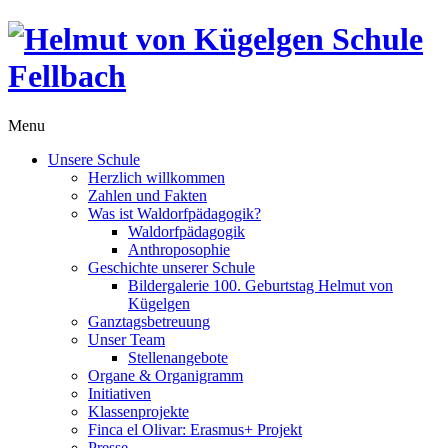
Menu
Unsere Schule
Herzlich willkommen
Zahlen und Fakten
Was ist Waldorfpädagogik?
Waldorfpädagogik
Anthroposophie
Geschichte unserer Schule
Bildergalerie 100. Geburtstag Helmut von
Kügelgen
Ganztagsbetreuung
Unser Team
Stellenangebote
Organe & Organigramm
Initiativen
Klassenprojekte
Finca el Olivar: Erasmus+ Projekt
Presse