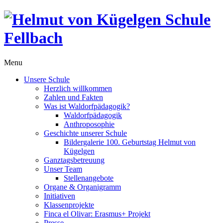
Menu
Unsere Schule
Herzlich willkommen
Zahlen und Fakten
Was ist Waldorfpädagogik?
Waldorfpädagogik
Anthroposophie
Geschichte unserer Schule
Bildergalerie 100. Geburtstag Helmut von
Kügelgen
Ganztagsbetreuung
Unser Team
Stellenangebote
Organe & Organigramm
Initiativen
Klassenprojekte
Finca el Olivar: Erasmus+ Projekt
Presse